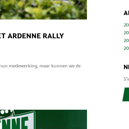
A
20
20
ET ARDENNE RALLY
20
20
d hun medewerking, maar kunnen we de
N
S'