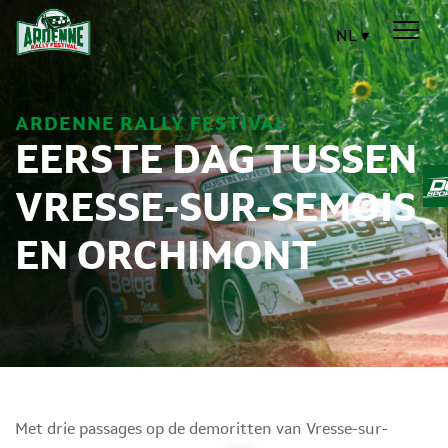
NL
ARDENNE RALLY FESTIVAL
EERSTE DAG TUSSEN
VRESSE-SUR-SEMOIS
EN ORCHIMONT
Met drie passages op de demoritten van Vresse-sur-