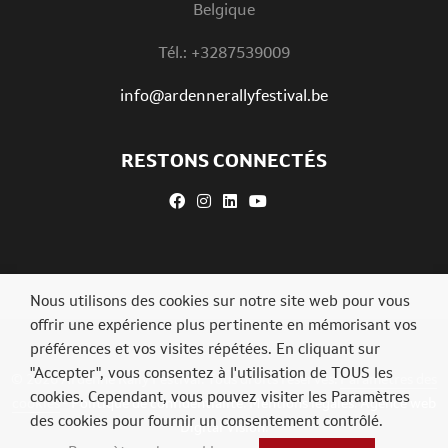
Belgique
Tél.: +3287539009
info@ardennerallyfestival.be
RESTONS CONNECTÉS
Nous utilisons des cookies sur notre site web pour vous
offrir une expérience plus pertinente en mémorisant vos
préférences et vos visites répétées. En cliquant sur
"Accepter", vous consentez à l'utilisation de TOUS les
© 2026 Ardenne Rally Festival. Tous droits réservés.
Paramètres des
cookies. Cependant, vous pouvez visiter les Paramètres
cookies
-
Politique de confidentialité
.
Mentions légales
.
Agence web
des cookies pour fournir un consentement contrôlé.
Digital Vision
.