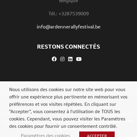
Belgique
Tél.: +3287539009
info@ardennerallyfestival.be
RESTONS CONNECTÉS
Nous utilisons des cookies sur notre site web pour vous
offrir une expérience plus pertinente en mémorisant vos
préférences et vos visites répétées. En cliquant sur
"Accepter", vous consentez à l'utilisation de TOUS les
© 2026 Ardenne Rally Festival. Tous droits réservés.
Paramètres des
cookies. Cependant, vous pouvez visiter les Paramètres
cookies
-
Politique de confidentialité
.
Mentions légales
.
Agence web
des cookies pour fournir un consentement contrôlé.
Digital Vision
.
Paramètres des cookies
ACCEPTER