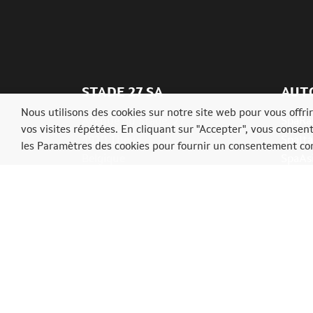
STADE 27 SA
AUT
Nous utilisons des cookies sur notre site web pour vous offr
Avenue du Stade, 27
SpaRal
vos visites répétées. En cliquant sur "Accepter", vous consen
4910 Theux
SpaIta
les Paramètres des cookies pour fournir un consentement con
Belgique
SpaAs
Ardenn
Tél.: +3287539009
info@ardennerallyfestival.be