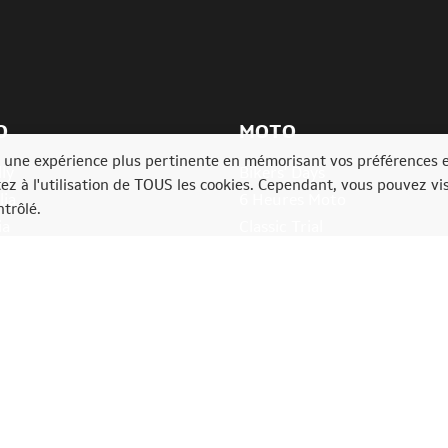
O
MOTO
ir une expérience plus pertinente en mémorisant vos préférences 
ly
Bikers' Days
tez à l'utilisation de TOUS les cookies. Cependant, vous pouvez vis
lia
6 Heures Moto
trôlé.
ia
Classic Trial
e Rally Festival
Bikers'Festival