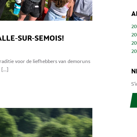
A
20
20
ALLE-SUR-SEMOIS!
20
20
raditie voor de liefhebbers van demoruns
 […]
N
S'