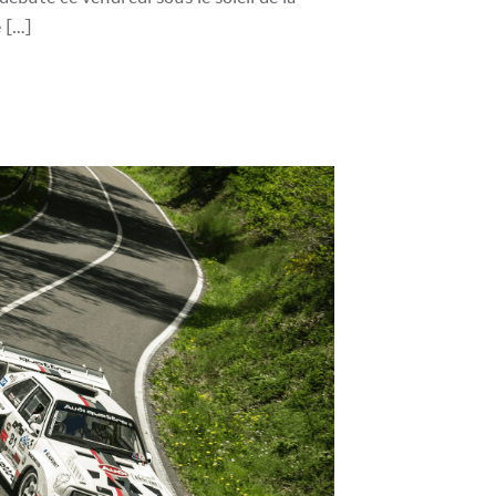
e […]