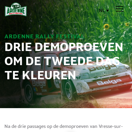
NL
ARDENNE RALLY FESTIVAL
DRIE DEMOPROEVEN
OM DE TWEEDE DAG
TE KLEUREN
Na de drie passages op de demoproeven van Vresse-sur-