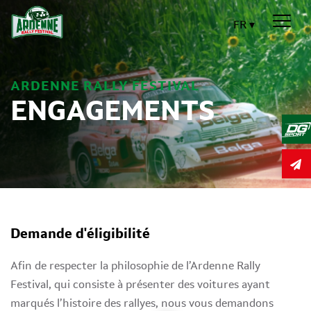
FR
ARDENNE RALLY FESTIVAL
ENGAGEMENTS
Demande d'éligibilité
Afin de respecter la philosophie de l’Ardenne Rally
Festival, qui consiste à présenter des voitures ayant
marqués l’histoire des rallyes, nous vous demandons