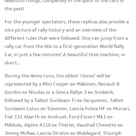
beautiful things, completely in the spirit of the cars of
the past!
For the younger spectators, these replicas also provide a
nice picture of rally history and an overview of the
different rules that were followed. One can jump from a
rally car from the 60s to a first-generation World Rally
Car, in just a few minutes! A beautiful time machine, in
short…
During the demo runs, the oldest 'clones' will be
represented by a Mini Cooper ex-Mäkinen, Renault 8
Gordini ex-Nicolas or a Simca Rallye 3 ex-Snobeck,
followed by a Talbot Sunbeam Ti ex-Jacquemin, Talbot
Sunbeam Lotus ex-Toivonen, Lancia Fulvia HF ex-Munari,
Fiat 131 Abarth ex-Andruet, Ford Escort Mk1 ex-
Mikkola, Alpine A110 ex-Thérier, Vauxhall Chevette ex-
Jimmy McRae, Lancia Stratos ex-Waldegard, Triumph