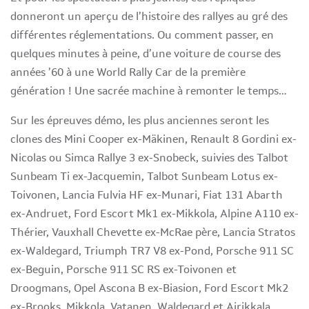
donneront un aperçu de l’histoire des rallyes au gré des
différentes réglementations. Ou comment passer, en
quelques minutes à peine, d’une voiture de course des
années ’60 à une World Rally Car de la première
génération ! Une sacrée machine à remonter le temps…
Sur les épreuves démo, les plus anciennes seront les
clones des Mini Cooper ex-Mäkinen, Renault 8 Gordini ex-
Nicolas ou Simca Rallye 3 ex-Snobeck, suivies des Talbot
Sunbeam Ti ex-Jacquemin, Talbot Sunbeam Lotus ex-
Toivonen, Lancia Fulvia HF ex-Munari, Fiat 131 Abarth
ex-Andruet, Ford Escort Mk1 ex-Mikkola, Alpine A110 ex-
Thérier, Vauxhall Chevette ex-McRae père, Lancia Stratos
ex-Waldegard, Triumph TR7 V8 ex-Pond, Porsche 911 SC
ex-Beguin, Porsche 911 SC RS ex-Toivonen et
Droogmans, Opel Ascona B ex-Biasion, Ford Escort Mk2
ex-Brooks, Mikkola, Vatanen, Waldegard et Airikkala,