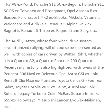
TR7 V8 ex-Pond, Porsche 911 SC ex-Beguin, Porsche 911
SC RS ex-Toivonen and Droogmans, Opel Ascona B ex-
Biasion, Ford Escort Mk2 ex-Brooks, Mikkola, Vatanen,
Waldegard and Airikkala, Renault 5 Alpine Gr. 2 ex-
Ragnotti, Renault 5 Turbo ex-Ragnotti and Saby, etc.
The Audi Quattro, whose four-wheel drive system
revolutionized rallying, will of course be represented as
well, with copies of cars driven by Walter Röhrl, whether
it is a Quattro A2, a Quattro Sport or 200 Quattro.
Recent rally history is also highlighted, with twins of the
Peugeot 306 Maxi ex-Delecour, Opel Astra GSI ex-Loix,
Renault Clio Maxi ex-Munster, Toyota Celica GT-Four ex-
Sainz, Toyota Corolla WRC ex-Sainz, Auriol and Loix,
Subaru Legacy Turbo ex-Colin McRae, Subaru Impreza
555 ex-Holowczyc, Mitsubishi Lancer Evo6 ex-Mäkinen,
etc.