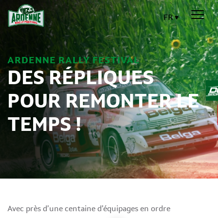
FR
ARDENNE RALLY FESTIVAL
DES RÉPLIQUES
POUR REMONTER LE
TEMPS !
Avec près d’une centaine d’équipages en ordre