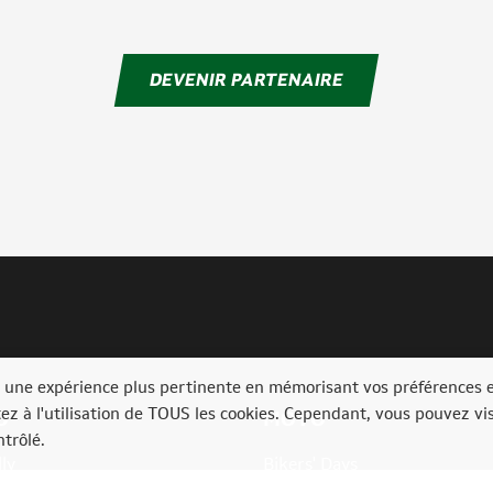
DEVENIR PARTENAIRE
ir une expérience plus pertinente en mémorisant vos préférences 
tez à l'utilisation de TOUS les cookies. Cependant, vous pouvez vis
O
MOTO
trôlé.
ly
Bikers' Days