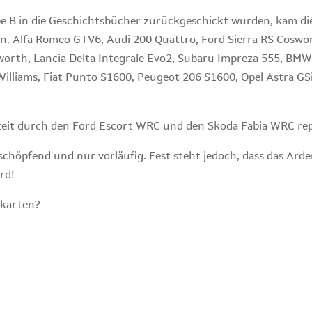
 B in die Geschichtsbücher zurückgeschickt wurden, kam die
n. Alfa Romeo GTV6, Audi 200 Quattro, Ford Sierra RS Coswor
rth, Lancia Delta Integrale Evo2, Subaru Impreza 555, BMW
illiams, Fiat Punto S1600, Peugeot 206 S1600, Opel Astra GSi
rzeit durch den Ford Escort WRC und den Skoda Fabia WRC re
erschöpfend und nur vorläufig. Fest steht jedoch, dass das Arde
ird!
tskarten?