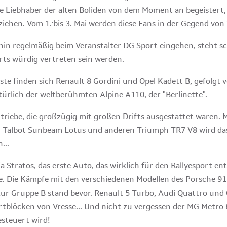
e Liebhaber der alten Boliden von dem Moment an begeistert,
.
ziehen. Vom 1.
bis 3. Mai werden diese Fans in der Gegend vo
 regelmäßig beim Veranstalter DG Sport eingehen, steht scho
rts würdig vertreten sein werden.
ste finden sich Renault 8 Gordini und Opel Kadett B, gefolgt 
türlich der weltberühmten Alpine A110, der "Berlinette".
triebe, die großzügig mit großen Drifts ausgestattet waren. 
 Talbot Sunbeam Lotus und anderen Triumph TR7 V8 wird das 
...
a Stratos, das erste Auto, das wirklich für den Rallyesport e
 Die Kämpfe mit den verschiedenen Modellen des Porsche 911
ur Gruppe B stand bevor. Renault 5 Turbo, Audi Quattro und 
rtblöcken von Vresse... Und nicht zu vergessen der MG Metro 6
esteuert wird!