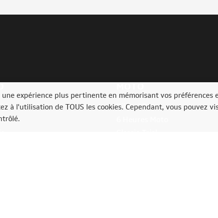
O
MOTO
ir une expérience plus pertinente en mémorisant vos préférences 
ly
Bikers' Days
tez à l'utilisation de TOUS les cookies. Cependant, vous pouvez vis
trôlé.
lia
6 Heures Moto
ia
Classic Trial
e Rally Festival
Bikers'Festival