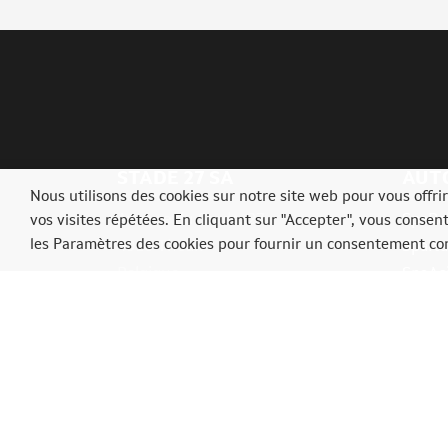
STADE 27 SA
AUT
Nous utilisons des cookies sur notre site web pour vous offr
Avenue du Stade, 27
SpaRal
vos visites répétées. En cliquant sur "Accepter", vous consen
les Paramètres des cookies pour fournir un consentement con
4910 Theux
SpaIta
Belgique
SpaAs
Ardenn
Tél.: +3287539009
info@ardennerallyfestival.be