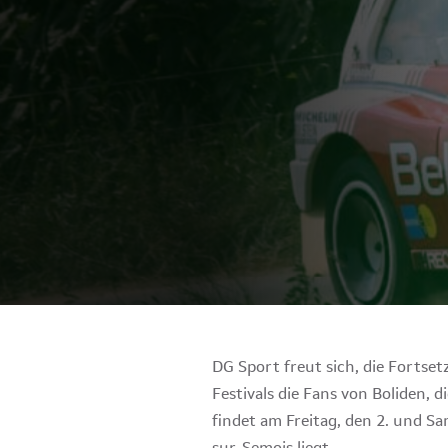
DG Sport freut sich, die Fortse
Festivals die Fans von Boliden, d
findet am Freitag, den 2. und S
sur-Semois liegt.