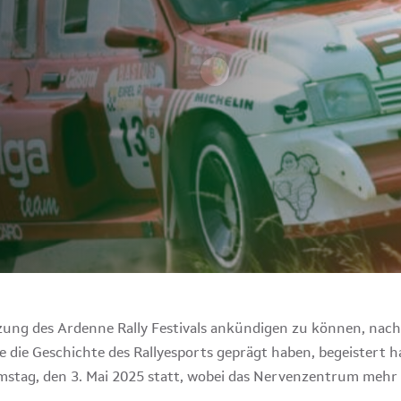
tzung des Ardenne Rally Festivals ankündigen zu können, nac
ie die Geschichte des Rallyesports geprägt haben, begeistert h
amstag, den 3. Mai 2025 statt, wobei das Nervenzentrum mehr d