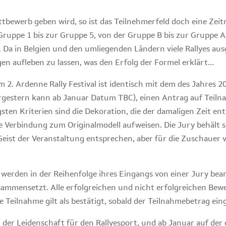
bewerb geben wird, so ist das Teilnehmerfeld doch eine Zeit
Gruppe 1 bis zur Gruppe 5, von der Gruppe B bis zur Gruppe A
n. Da in Belgien und den umliegenden Ländern viele Rallyes au
en aufleben zu lassen, was den Erfolg der Formel erklärt...
 2. Ardenne Rally Festival ist identisch mit dem des Jahres 20
orgestern kann ab Januar Datum TBC), einen Antrag auf Teiln
sten Kriterien sind die Dekoration, die der damaligen Zeit e
 Verbindung zum Originalmodell aufweisen. Die Jury behält s
Geist der Veranstaltung entsprechen, aber für die Zuschauer 
werden in der Reihenfolge ihres Eingangs von einer Jury bearb
sammensetzt. Alle erfolgreichen und nicht erfolgreichen Bew
e Teilnahme gilt als bestätigt, sobald der Teilnahmebetrag ein
 der Leidenschaft für den Rallyesport, und ab Januar auf der 