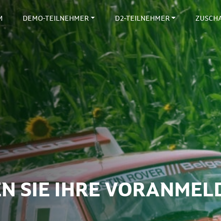
M
DEMO-TEILNEHMER
D2-TEILNEHMER
ZUSCH
N SIE IHRE VORANMEL